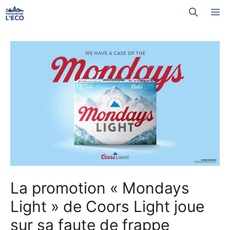
Aller
M
au
contenu
La promotion « Mondays
Light » de Coors Light joue
sur sa faute de frappe