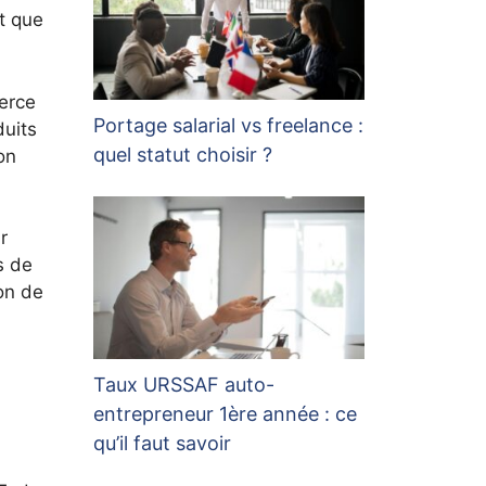
t que
merce
Portage salarial vs freelance :
duits
quel statut choisir ?
on
r
s de
on de
Taux URSSAF auto-
entrepreneur 1ère année : ce
qu’il faut savoir