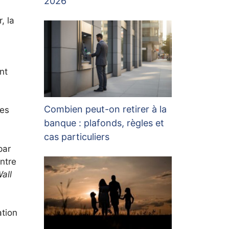
2026
, la
nt
Combien peut-on retirer à la
les
banque : plafonds, règles et
cas particuliers
par
ntre
all
ation