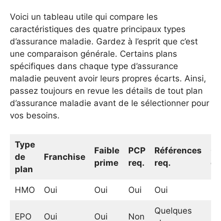
Voici un tableau utile qui compare les
caractéristiques des quatre principaux types
d’assurance maladie. Gardez à l’esprit que c’est
une comparaison générale. Certains plans
spécifiques dans chaque type d’assurance
maladie peuvent avoir leurs propres écarts. Ainsi,
passez toujours en revue les détails de tout plan
d’assurance maladie avant de le sélectionner pour
vos besoins.
Type
Faible
PCP
Références
Co
de
Franchise
prime
req.
req.
oo
plan
HMO
Oui
Oui
Oui
Oui
N
Quelques
EPO
Oui
Oui
Non
N