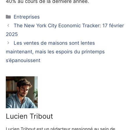
40% au cours de la dernière année.
Catégories
Entreprises
The New York City Economic Tracker: 17 février
2025
Les ventes de maisons sont lentes
maintenant, mais les espoirs du printemps
s’épanouissent
Lucien Tribout
Lucien Tribout est un rédacteur passionné au sein de