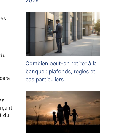
2026
des
 du
Combien peut-on retirer à la
banque : plafonds, règles et
ncera
cas particuliers
es
orçant
t du