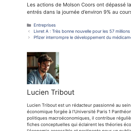
Les actions de Molson Coors ont dépassé la 
entrés dans la journée d’environ 9% au cour
Catégories
Entreprises
Livret A : Très bonne nouvelle pour les 57 million
Pfizer interrompre le développement du médicamen
Lucien Tribout
Lucien Tribout est un rédacteur passionné au sein
économique forgée à l'Université Paris 1 Panthéo
politiques macroéconomiques, il contribue réguliè
fiches conceptuelles qui éclairent les théories é
l'économie accessible et pertinente pour un public