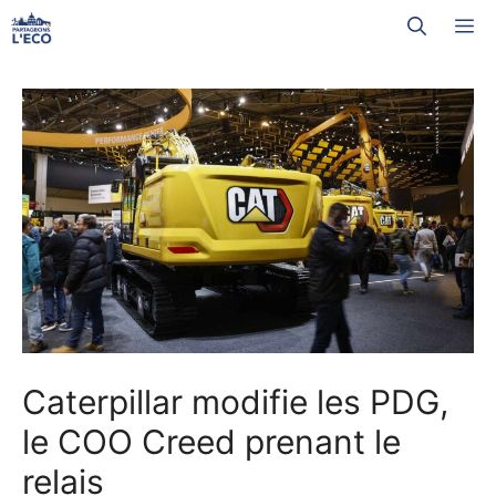
Aller
M
au
contenu
Caterpillar modifie les PDG,
le COO Creed prenant le
relais