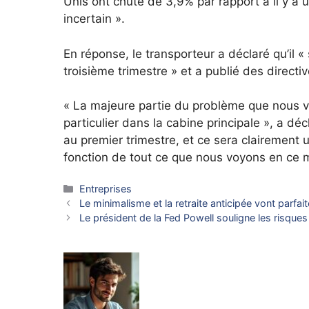
Unis ont chuté de 3,9% par rapport à il y 
incertain ».
En réponse, le transporteur a déclaré qu’il «
troisième trimestre » et a publié des directi
« La majeure partie du problème que nous vo
particulier dans la cabine principale », a décl
au premier trimestre, et ce sera clairemen
fonction de tout ce que nous voyons en ce 
Catégories
Entreprises
Le minimalisme et la retraite anticipée vont parf
Le président de la Fed Powell souligne les risque