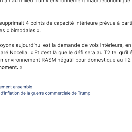
a un an au milieu d’un « environnement macroéconomique
 supprimait 4 points de capacité intérieure prévue à part
ves « bimodales ».
yons aujourd’hui est la demande de vols intérieurs, en
aré Nocella. « Et c’est là que le défi sera au T2 tel qu’il é
t un environnement RASM négatif pour domestique au T2
moment. »
aitement ensemble
s d’inflation de la guerre commerciale de Trump