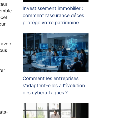
teur
Investissement immobilier :
semble
comment l’assurance décès
ppel
protège votre patrimoine
our
e avec
nous
rer
Comment les entreprises
s’adaptent-elles à l’évolution
des cyberattaques ?
ats-