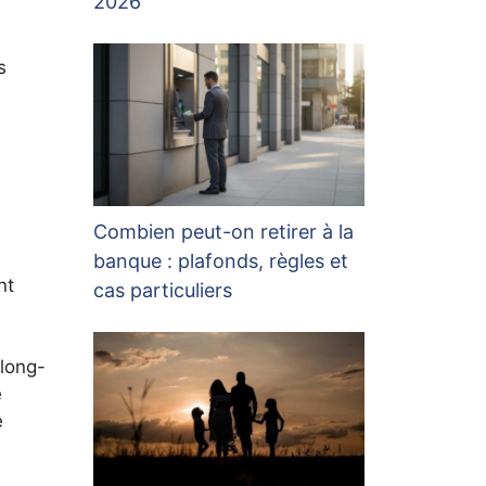
2026
s
Combien peut-on retirer à la
banque : plafonds, règles et
nt
cas particuliers
 long-
é
e