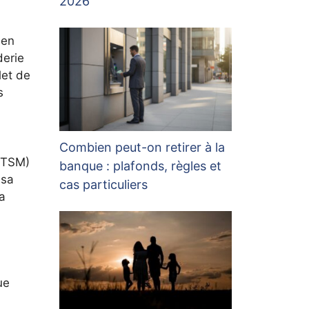
2026
 en
derie
let de
s
Combien peut-on retirer à la
 (TSM)
banque : plafonds, règles et
 sa
cas particuliers
sa
ue