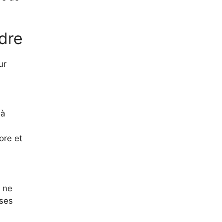
dre
ur
 à
ore et
s ne
oses