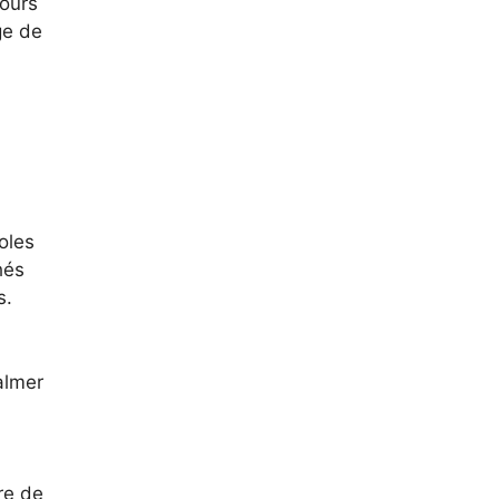
jours
ge de
oles
hés
s.
almer
re de