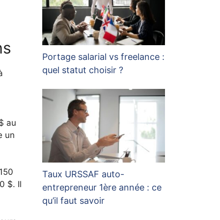
hs
Portage salarial vs freelance :
quel statut choisir ?
à
s
 $ au
e un
 150
Taux URSSAF auto-
 $. Il
entrepreneur 1ère année : ce
qu’il faut savoir