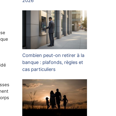
2026
ose
 que
Combien peut-on retirer à la
banque : plafonds, règles et
idé
cas particuliers
asses
ment
corps