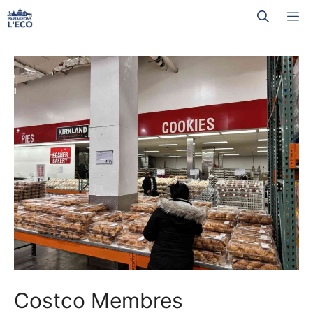
Aller
M
au
contenu
Costco Membres