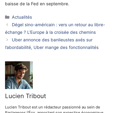
baisse de la Fed en septembre.
Catégories
Actualités
Dégel sino-américain : vers un retour au libre-
échange ? L’Europe à la croisée des chemins
Uber annonce des banlieustes axés sur
l’abordabilité, Uber mange des fonctionnalités
Lucien Tribout
Lucien Tribout est un rédacteur passionné au sein de
Partageons l'Éco, apportant son expertise économique