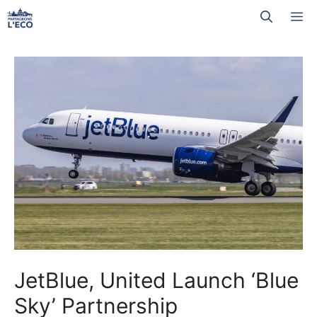
Aller
M
au
contenu
JetBlue, United Launch ‘Blue
Sky’ Partnership