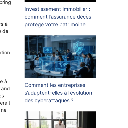
pring
Investissement immobilier :
comment l’assurance décès
rs à
protège votre patrimoine
8 de
ation
re à
Comment les entreprises
grand
s’adaptent-elles à l’évolution
es
des cyberattaques ?
erait
 ne