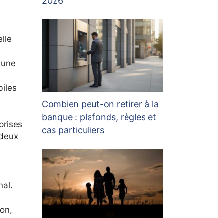
2026
lle
 une
biles
Combien peut-on retirer à la
banque : plafonds, règles et
prises
cas particuliers
 deux
nal.
ion,