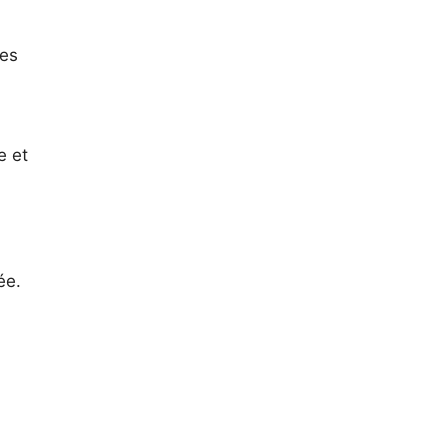
les
e et
ée.