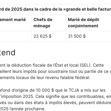
d de 2025 dans le cadre de la «grande et belle factu
ssement marié
Chefs de
Marié de dépôt
ménage
conjointement
23 625 $
31 500 $
étend
t la déduction fiscale de l’État et local (SEL). Cette
llent leurs impôts pour soustraire tout ou partie de ce q
nements locaux de leur revenu falable fédéral.
afond d’origine de 10 000 $ que le TCJA a mis sur les
imposition 2025. Cela signifie que les contribuables, e
levés ou dans des états à impôts élevés, peuvent déduir
2025 l’année prochaine.