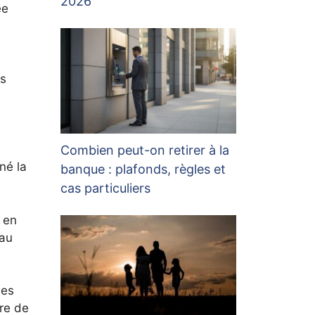
2026
ée
es
Combien peut-on retirer à la
né la
banque : plafonds, règles et
cas particuliers
 en
 au
des
ire de