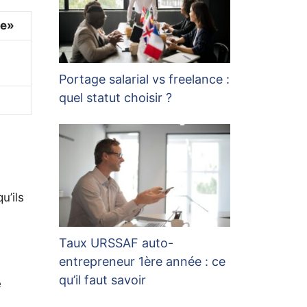
re»
Portage salarial vs freelance :
quel statut choisir ?
u’ils
Taux URSSAF auto-
entrepreneur 1ère année : ce
n
qu’il faut savoir
e