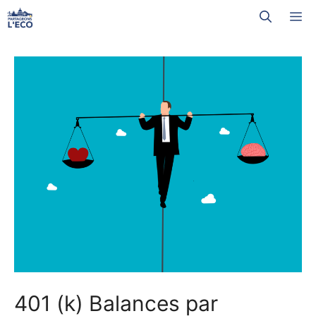
Aller
M
au
contenu
401 (k) Balances par