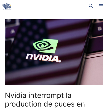
Aller
M
au
contenu
Nvidia interrompt la
production de puces en