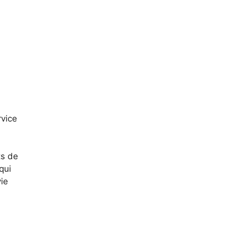
rvice
ts de
qui
vie