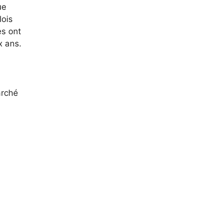
ue
lois
es ont
x ans.
arché