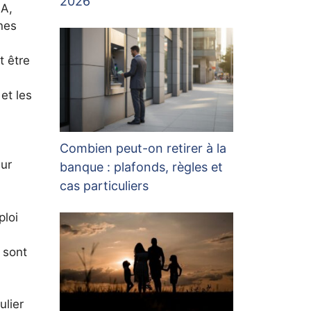
2026
IA,
unes
 être
et les
Combien peut-on retirer à la
eur
banque : plafonds, règles et
cas particuliers
ploi
 sont
ulier