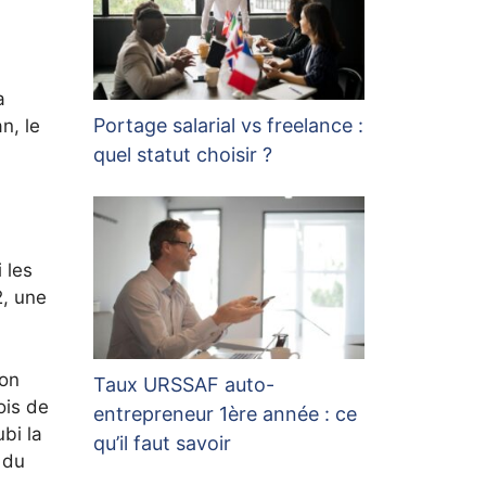
a
Portage salarial vs freelance :
n, le
quel statut choisir ?
 les
2, une
ion
Taux URSSAF auto-
ois de
entrepreneur 1ère année : ce
bi la
qu’il faut savoir
 du