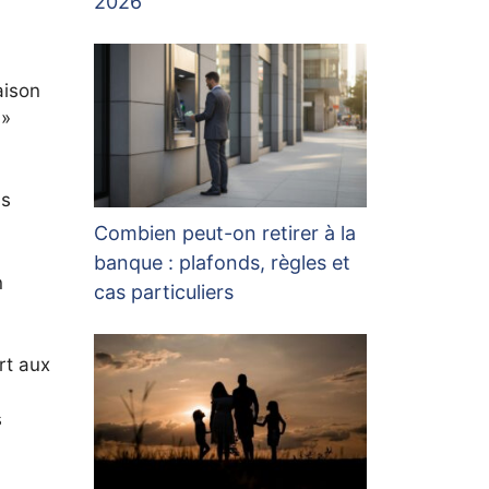
2026
aison
 »
i
ns
Combien peut-on retirer à la
banque : plafonds, règles et
n
cas particuliers
rt aux
s