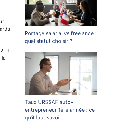
ur
iards
Portage salarial vs freelance :
quel statut choisir ?
,2 et
 la
Taux URSSAF auto-
entrepreneur 1ère année : ce
qu’il faut savoir