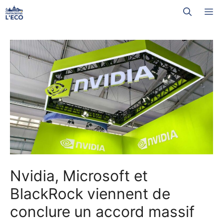
Aller
M
au
contenu
Nvidia, Microsoft et
BlackRock viennent de
conclure un accord massif