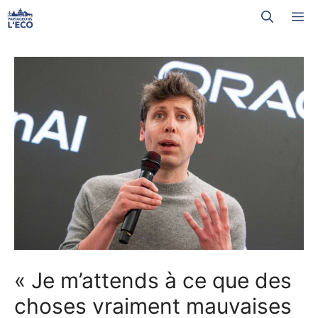
Aller
M
au
contenu
« Je m’attends à ce que des
choses vraiment mauvaises