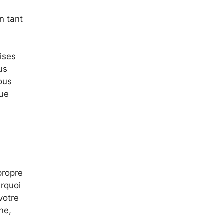
n tant
ises
us
ous
que
propre
urquoi
votre
ne,