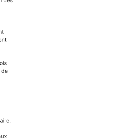
on des
nt
ont
ois
u de
,
aire,
aux