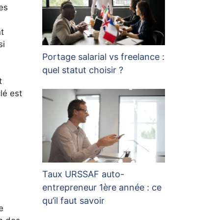
es
t
si
Portage salarial vs freelance :
quel statut choisir ?
t
lé est
Taux URSSAF auto-
entrepreneur 1ère année : ce
qu’il faut savoir
e