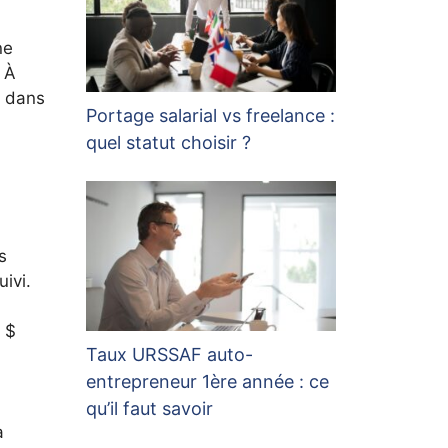
ne
 À
d dans
Portage salarial vs freelance :
quel statut choisir ?
s
uivi.
 $
Taux URSSAF auto-
entrepreneur 1ère année : ce
qu’il faut savoir
à