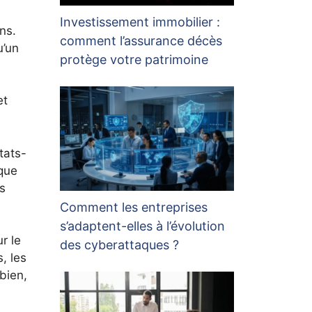
Investissement immobilier :
ns.
comment l’assurance décès
u’un
protège votre patrimoine
et
tats-
 que
ns
Comment les entreprises
s’adaptent-elles à l’évolution
r le
des cyberattaques ?
s, les
bien,