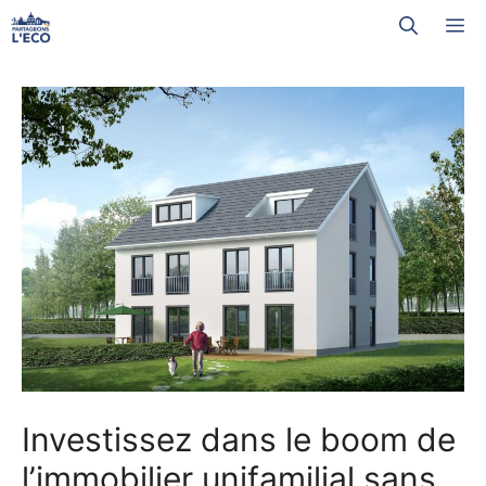
Aller
M
au
contenu
Investissez dans le boom de
l’immobilier unifamilial sans