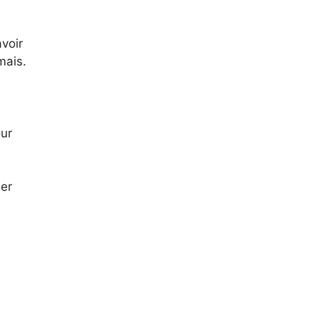
voir
mais.
our
ner