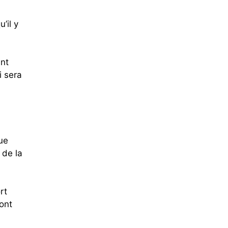
’il y
ent
i sera
que
 de la
rt
ont