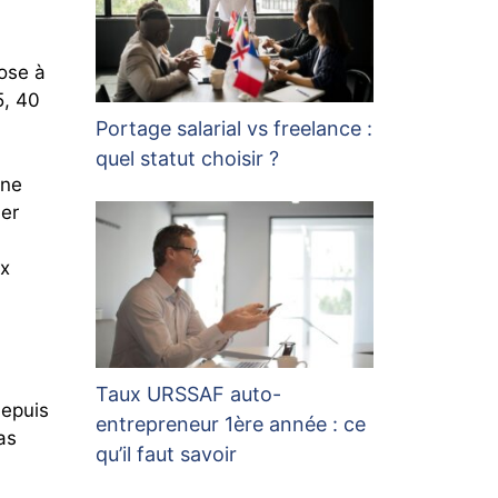
ose à
5, 40
Portage salarial vs freelance :
quel statut choisir ?
 ne
ber
ix
Taux URSSAF auto-
depuis
entrepreneur 1ère année : ce
as
qu’il faut savoir