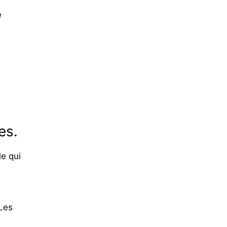
e
es.
le qui
 Les