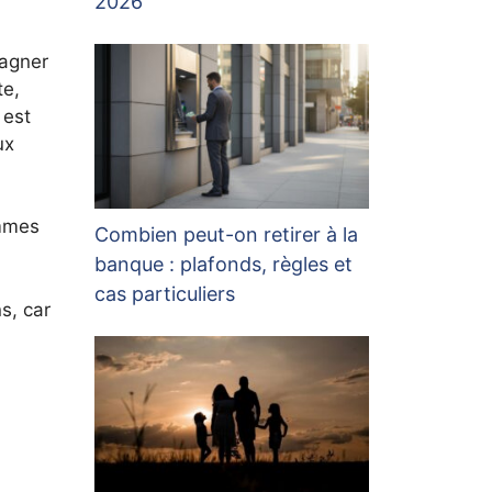
2026
gagner
te,
 est
ux
emmes
Combien peut-on retirer à la
banque : plafonds, règles et
cas particuliers
s, car