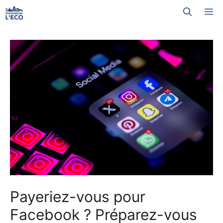
Aller
M
au
contenu
Payeriez-vous pour
Facebook ? Préparez-vous