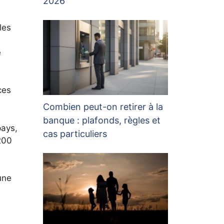
2026
les
e
ces
Combien peut-on retirer à la
banque : plafonds, règles et
pays,
cas particuliers
200
une