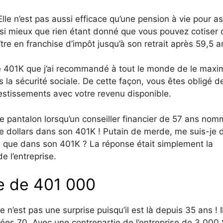
lle n’est pas aussi efficace qu’une pension à vie pour a
ssi mieux que rien étant donné que vous pouvez cotiser 
oître en franchise d’impôt jusqu’à son retrait après 59,5 a
ème 401K que j’ai recommandé à tout le monde de le maxim
la sécurité sociale. De cette façon, vous êtes obligé d
vestissements avec votre revenu disponible.
e pantalon lorsqu’un conseiller financier de 57 ans no
s de dollars dans son 401K ! Putain de merde, me suis-je d
n que dans son 401K ? La réponse était simplement la
e l’entreprise.
re de 401 000
 n’est pas une surprise puisqu’il est là depuis 35 ans ! I
es 70. Avec une contrepartie de l’entreprise de 3 000 