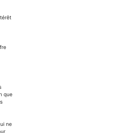
térêt
fre
s
in que
es
ui ne
our