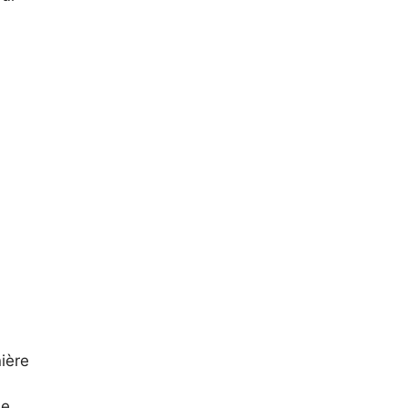
ière
e.