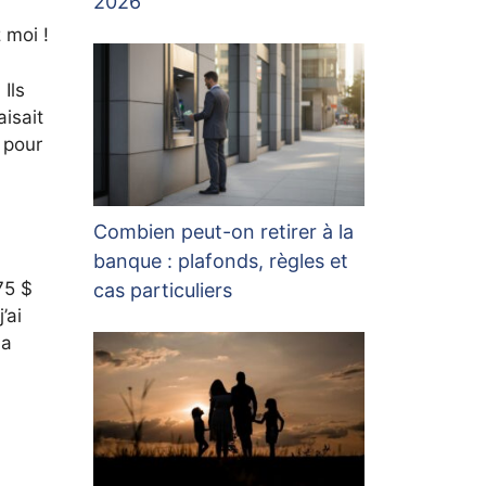
2026
 moi !
Ils
isait
 pour
Combien peut-on retirer à la
banque : plafonds, règles et
75 $
cas particuliers
’ai
la