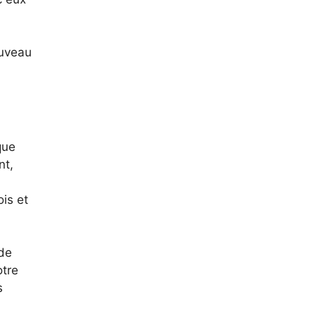
ouveau
que
nt,
is et
de
otre
s