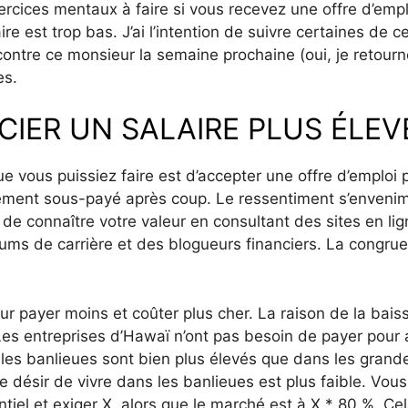
xercices mentaux à faire si vous recevez une offre d’empl
re est trop bas. J’ai l’intention de suivre certaines de c
ncontre ce monsieur la semaine prochaine (oui, je retourn
es.
IER UN SALAIRE PLUS ÉLEV
e vous puissiez faire est d’accepter une offre d’emploi 
vement sous-payé après coup. Le ressentiment s’enveni
t de connaître votre valeur en consultant des sites en li
ums de carrière et des blogueurs financiers. La congru
r payer moins et coûter plus cher. La raison de la bais
es entreprises d’Hawaï n’ont pas besoin de payer pour a
 les banlieues sont bien plus élevés que dans les grand
 désir de vivre dans les banlieues est plus faible. Vous
iel et exiger X, alors que le marché est à X * 80 %. Ce