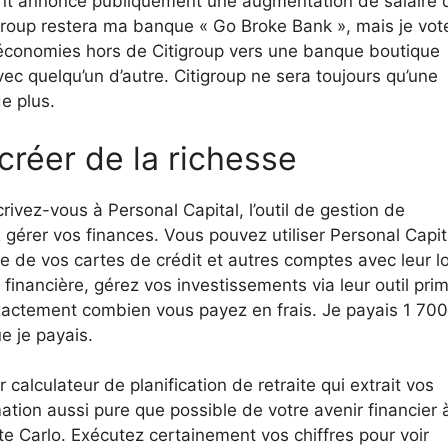
ent annoncé publiquement une augmentation de salaire 
roup restera ma banque « Go Broke Bank », mais je vot
s économies hors de Citigroup vers une banque boutique
avec quelqu’un d’autre. Citigroup ne sera toujours qu’une
e plus.
réer de la richesse
rivez-vous à Personal Capital, l’outil de gestion de
 gérer vos finances. Vous pouvez utiliser Personal Capit
gale de vos cartes de crédit et autres comptes avec leur lo
e financière, gérez vos investissements via leur outil pri
exactement combien vous payez en frais. Je payais 1 700
e je payais.
r calculateur de planification de retraite qui extrait vos
tion aussi pure que possible de votre avenir financier 
te Carlo. Exécutez certainement vos chiffres pour voir