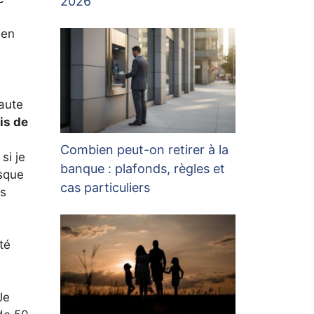
2026
 en
faute
is de
Combien peut-on retirer à la
si je
banque : plafonds, règles et
isque
cas particuliers
us
té
Je