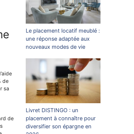
Le placement locatif meublé :
me
une réponse adaptée aux
nouveaux modes de vie
d’aide
% de
r sa
Livret DISTINGO : un
placement à connaître pour
ard de
ès
diversifier son épargne en
e