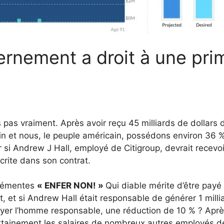
rnement a droit à une pri
is pas vraiment. Après avoir reçu 45 milliards de dollars 
n et nous, le peuple américain, possédons environ 36 
r si Andrew J Hall, employé de Citigroup, devrait recevoi
crite dans son contrat.
éhémentes
« ENFER NON! »
Qui diable mérite d’être payé
t, et si Andrew Hall était responsable de générer 1 milli
payer l’homme responsable, une réduction de 10 % ? Apr
rtainement les salaires de nombreux autres employés d