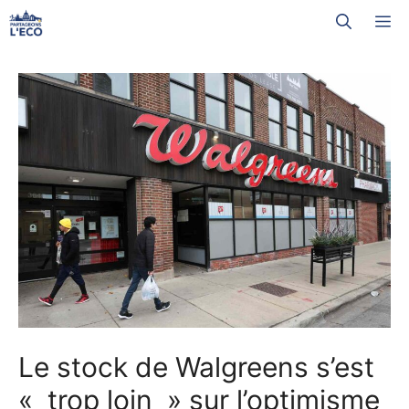
Aller
M
au
contenu
Le stock de Walgreens s’est
« trop loin » sur l’optimisme