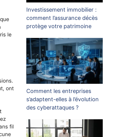
Investissement immobilier :
comment l’assurance décès
ique
protège votre patrimoine
a
is le
sions.
t, ont
Comment les entreprises
s’adaptent-elles à l’évolution
des cyberattaques ?
t
vez
ns fil
ucune