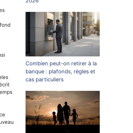
2026
es
 fond
nsi
Combien peut-on retirer à la
banque : plafonds, règles et
èles
cas particuliers
crit
 temps
rce
ouveau