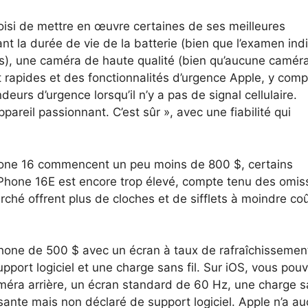
oisi de mettre en œuvre certaines de ses meilleures
nt la durée de vie de la batterie (bien que l’examen ind
s), une caméra de haute qualité (bien qu’aucune camér
 rapides et des fonctionnalités d’urgence Apple, y compr
deurs d’urgence lorsqu’il n’y a pas de signal cellulaire.
ppareil passionnant. C’est sûr », avec une fiabilité qui
Phone 16 commencent un peu moins de 800 $, certains
 l’iPhone 16E est encore trop élevé, compte tenu des omis
rché offrent plus de cloches et de sifflets à moindre coû
hone de 500 $ avec un écran à taux de rafraîchissemen
pport logiciel et une charge sans fil. Sur iOS, vous pou
éra arrière, un écran standard de 60 Hz, une charge sa
sante mais non déclaré de support logiciel. Apple n’a a