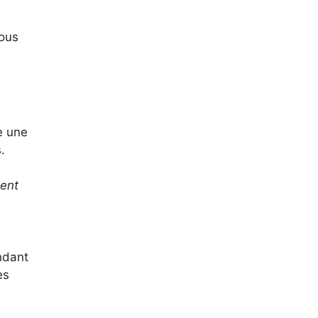
vous
e une
.
gent
ndant
es