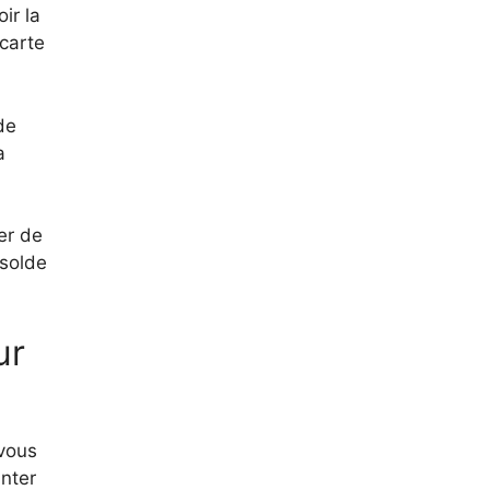
ir la
carte
de
a
er de
 solde
ur
 vous
nter