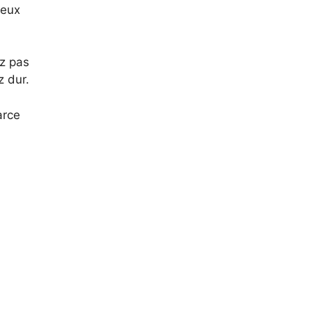
peux
ez pas
z dur.
arce