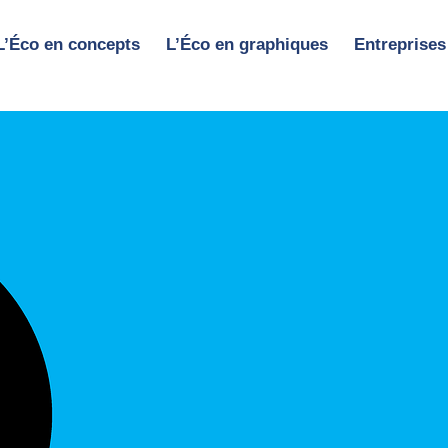
L’Éco en concepts
L’Éco en graphiques
Entreprises