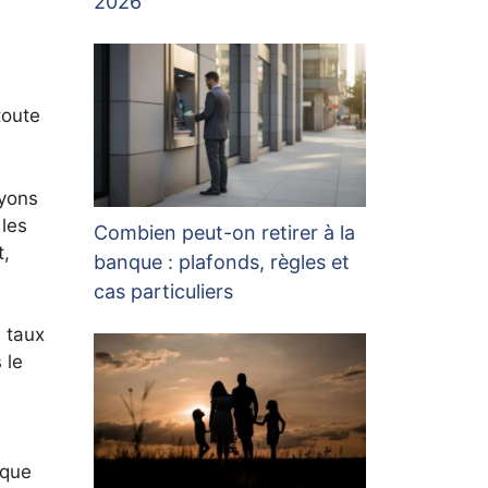
2026
toute
ayons
 les
Combien peut-on retirer à la
t,
banque : plafonds, règles et
cas particuliers
 taux
 le
 que