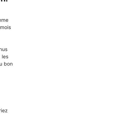
ième
/mois
enus
 les
du bon
riez