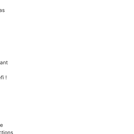
as
tant
i !
de
ctions