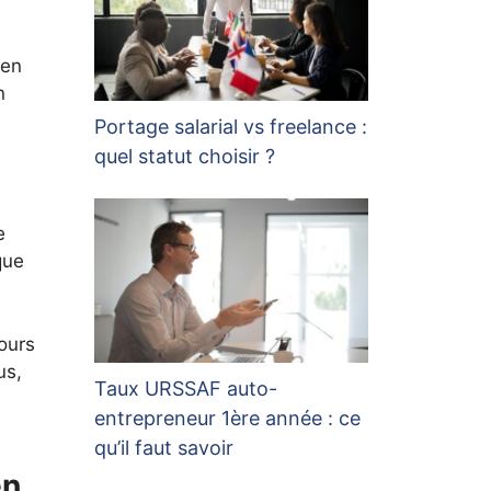
 en
n
Portage salarial vs freelance :
quel statut choisir ?
e
que
ours
us,
Taux URSSAF auto-
entrepreneur 1ère année : ce
qu’il faut savoir
en.