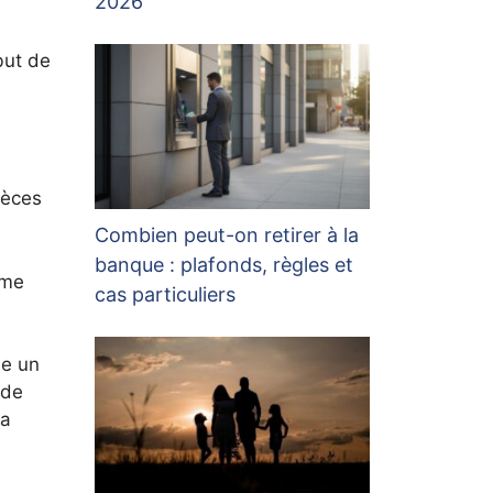
2026
but de
pèces
Combien peut-on retirer à la
banque : plafonds, règles et
rme
cas particuliers
se un
 de
la