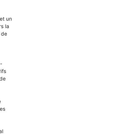
et un
s la
 de
-
ifs
 de
e
les
al