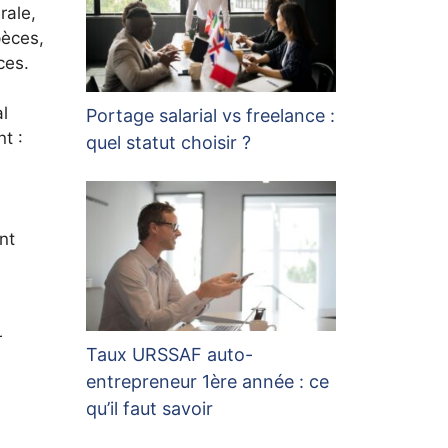
rale,
pèces,
ces.
al
Portage salarial vs freelance :
t :
quel statut choisir ?
nt
s
r
Taux URSSAF auto-
entrepreneur 1ère année : ce
qu’il faut savoir