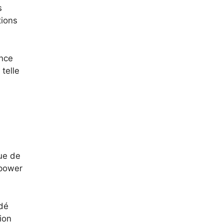
s
tions
ance
telle
ue de
mpower
ndé
ion