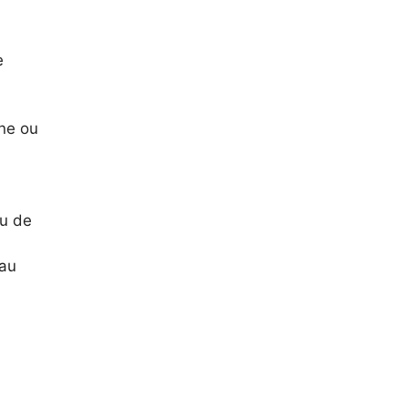
e
ne ou
au de
 au