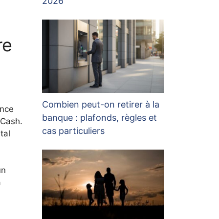
2026
re
Combien peut-on retirer à la
ance
banque : plafonds, règles et
 Cash.
cas particuliers
tal
un
à