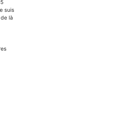
25
e suis
 de là
res