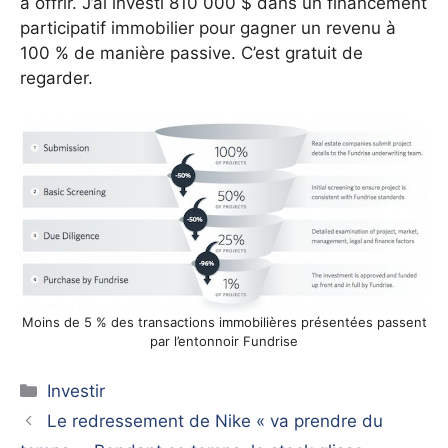
à offrir. J’ai investi 810 000 $ dans un financement
participatif immobilier pour gagner un revenu à
100 % de manière passive. C’est gratuit de
regarder.
Moins de 5 % des transactions immobilières présentées passent
par l’entonnoir Fundrise
Catégories
Investir
Le redressement de Nike « va prendre du