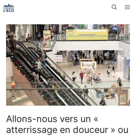
Aller
M
au
contenu
Allons-nous vers un «
atterrissage en douceur » ou