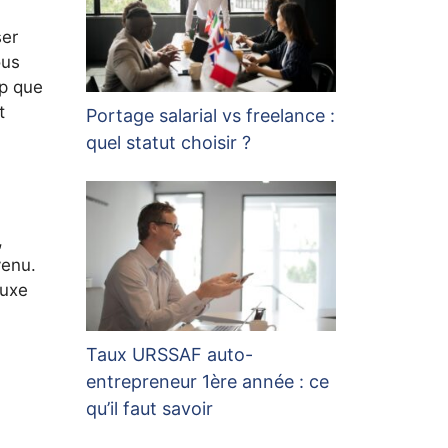
ser
ous
op que
t
Portage salarial vs freelance :
quel statut choisir ?
,
venu.
luxe
Taux URSSAF auto-
entrepreneur 1ère année : ce
qu’il faut savoir