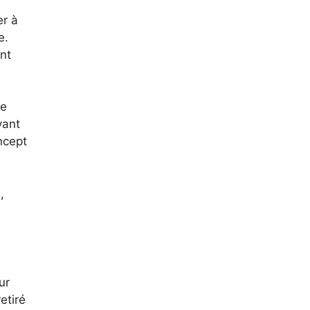
er à
e.
nt
de
vant
ncept
,
ur
etiré