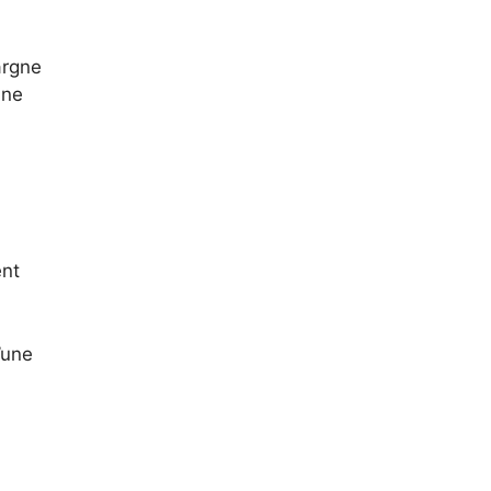
argne
une
ent
’une