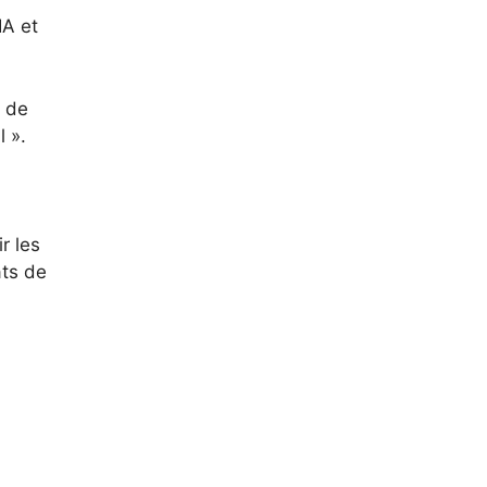
IA et
s de
 ».
r les
ats de