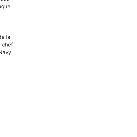
nque
de la
n chef
 Navy