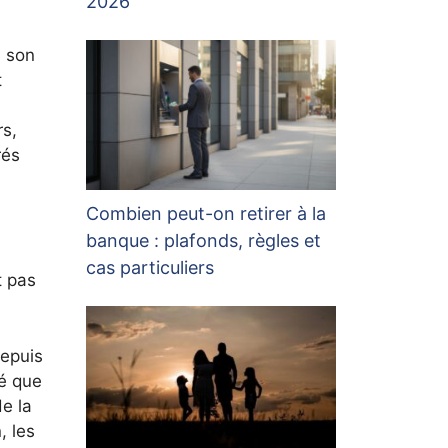
2026
à son
t
s,
rés
Combien peut-on retirer à la
banque : plafonds, règles et
cas particuliers
t pas
depuis
ré que
e la
, les