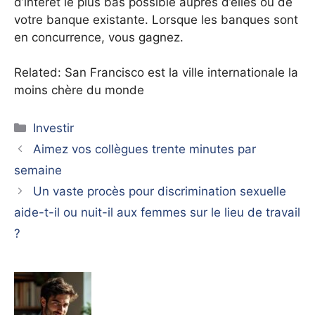
d’intérêt le plus bas possible auprès d’elles ou de
votre banque existante. Lorsque les banques sont
en concurrence, vous gagnez.
Related: San Francisco est la ville internationale la
moins chère du monde
Catégories
Investir
Aimez vos collègues trente minutes par
semaine
Un vaste procès pour discrimination sexuelle
aide-t-il ou nuit-il aux femmes sur le lieu de travail
?