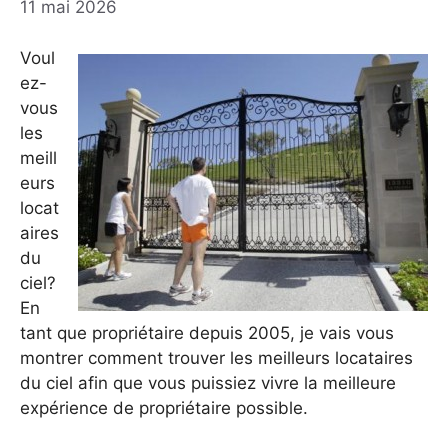
11 mai 2026
Voul
ez-
vous
les
meill
eurs
locat
aires
du
ciel?
En
tant que propriétaire depuis 2005, je vais vous
montrer comment trouver les meilleurs locataires
du ciel afin que vous puissiez vivre la meilleure
expérience de propriétaire possible.