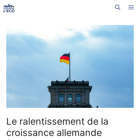
Aller
M
au
contenu
Le ralentissement de la
croissance allemande